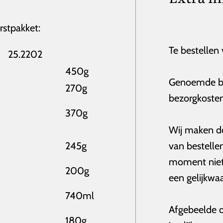
rstpakket:
Te bestellen 
25.2202
450g
Genoemde be
270g
bezorgkosten
370g
Wij maken d
245g
van bestellen
moment niet 
200g
een gelijkwaa
740ml
Afgebeelde doo
180g