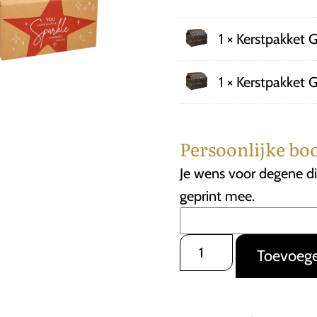
1 × Kerstpakket 
1 × Kerstpakket 
Persoonlijke bo
Je wens voor degene di
geprint mee.
Kerstpakket
Toevoege
Groot
2
aantal