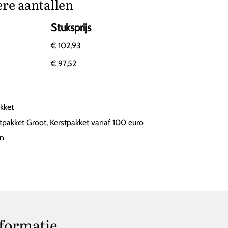
ere aantallen
Stuksprijs
€
102,93
€
97,52
kket
tpakket Groot
,
Kerstpakket vanaf 100 euro
en
nformatie