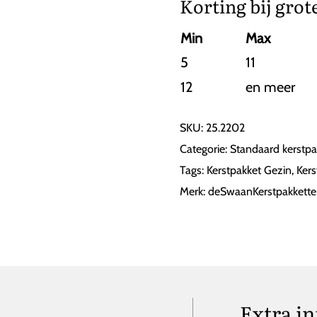
Korting bij grot
Min
Max
5
11
12
en meer
SKU:
25.2202
Categorie:
Standaard kerstpa
Tags:
Kerstpakket Gezin
,
Kers
Merk:
deSwaanKerstpakkett
Extra i